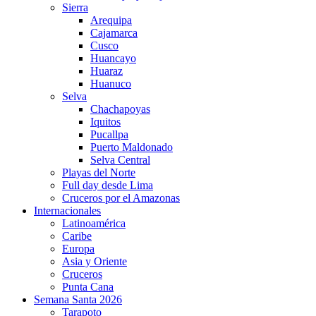
Sierra
Arequipa
Cajamarca
Cusco
Huancayo
Huaraz
Huanuco
Selva
Chachapoyas
Iquitos
Pucallpa
Puerto Maldonado
Selva Central
Playas del Norte
Full day desde Lima
Cruceros por el Amazonas
Internacionales
Latinoamérica
Caribe
Europa
Asia y Oriente
Cruceros
Punta Cana
Semana Santa 2026
Tarapoto