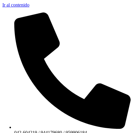
Ir al contenido
042-604219 / 944179680 / 959906184