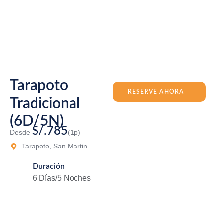
Tarapoto
RESERVE AHORA
Tradicional
(6D/5N)
S/.785
Desde
(1p)
Tarapoto, San Martin
Duración
6 Días/5 Noches