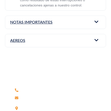
como resultado de estas interrupciones o
cancelaciones ajenas a nuestro control.
NOTAS IMPORTANTES
AEREOS
¿Tiene alguna pregunta?
No dude en llamarnos. Somos un equipo experto y
estaremos encantados de hablar con usted.
Teléfono 042-604219 / Celular 959906184
reservas@wamaturtravel.com
Jr Leoncio Prado N°703, Partido Alto –
Tarapoto.