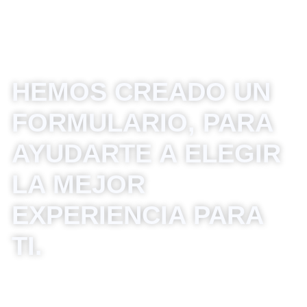
Y TURISMO, TOUR
OPERADOR
HEMOS CREADO UN
FORMULARIO, PARA
AYUDARTE A ELEGIR
LA MEJOR
EXPERIENCIA PARA
TI.
Tarapoto, San Martin