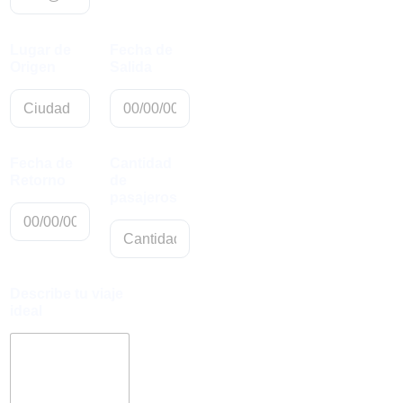
Lugar de
Fecha de
Origen
Salida
Fecha de
Cantidad
Retorno
de
pasajeros
Describe tu viaje
ideal