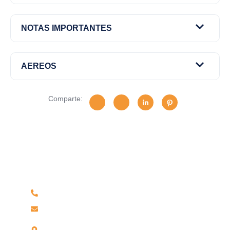
NOTAS IMPORTANTES
AEREOS
Comparte:
Tiene alguna pregunta?
No dude en llamarnos. Somos un equipo experto y
estaremos encantados de hablar con usted.
Teléfono 042-604219 / Celular 959906184
reservas@wamaturtravel.com
Jr Leoncio Prado N°703, Partido Alto –