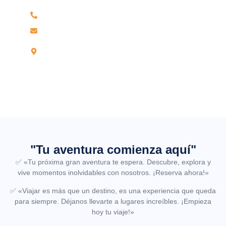
Teléfono 042-604219 / Celular 959906184
reservas@wamaturtravel.com
Jr Leoncio Prado N°703, Partido Alto –
Tarapoto.
"Tu aventura comienza aquí"
✅
«Tu próxima gran aventura te espera. Descubre, explora y
vive momentos inolvidables con nosotros. ¡Reserva ahora!»
✅
«Viajar es más que un destino, es una experiencia que queda
para siempre. Déjanos llevarte a lugares increíbles. ¡Empieza
hoy tu viaje!»