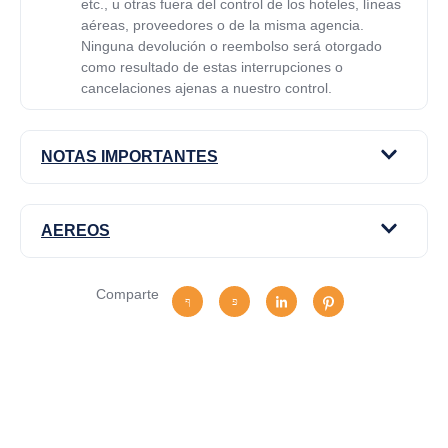
etc., u otras fuera del control de los hoteles, líneas
aéreas, proveedores o de la misma agencia.
Ninguna devolución o reembolso será otorgado
como resultado de estas interrupciones o
cancelaciones ajenas a nuestro control.
NOTAS IMPORTANTES
AEREOS
Comparte
Tiene alguna pregunta?
No dude en llamarnos. Somos un equipo experto y
estaremos encantados de hablar con usted.