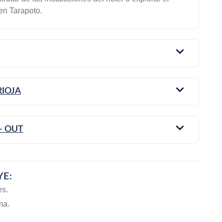
 en Tarapoto.
RIOJA
- OUT
YE:
es.
ma.