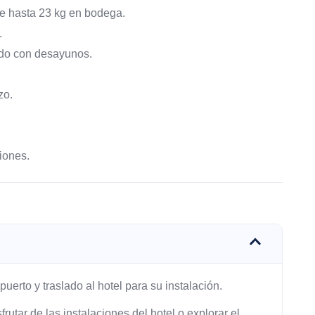
de hasta 23 kg en bodega.
.
ido con desayunos.
zo.
iones.
uerto y traslado al hotel para su instalación.
frutar de las instalaciones del hotel o explorar el