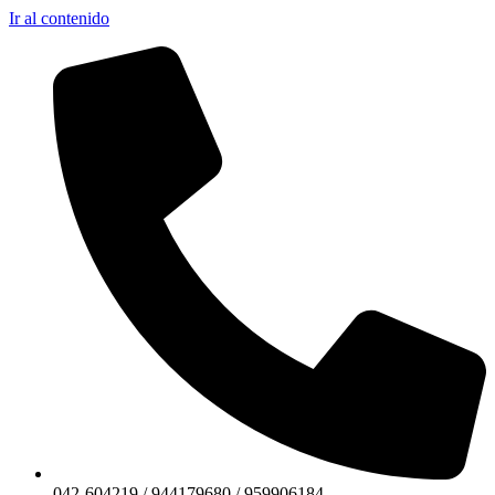
Ir al contenido
042-604219 / 944179680 / 959906184