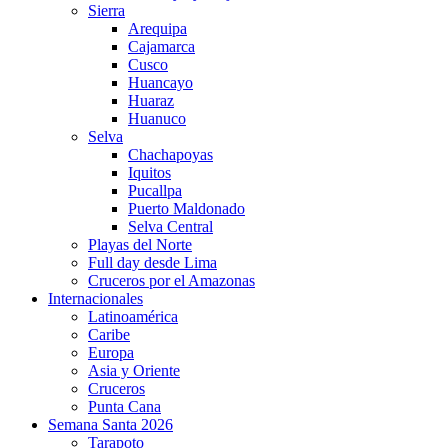
Sierra
Arequipa
Cajamarca
Cusco
Huancayo
Huaraz
Huanuco
Selva
Chachapoyas
Iquitos
Pucallpa
Puerto Maldonado
Selva Central
Playas del Norte
Full day desde Lima
Cruceros por el Amazonas
Internacionales
Latinoamérica
Caribe
Europa
Asia y Oriente
Cruceros
Punta Cana
Semana Santa 2026
Tarapoto