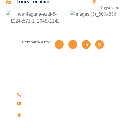
Tours Location
,
Yogyakarta
Comparte esto :
¿Tiene alguna pregunta?
No dude en llamarnos. Somos un equipo experto y
estaremos encantados de hablar con usted.
Teléfono 042-604219 / Celular 959906184
reservas@wamaturtravel.com
Jr Leoncio Prado N°703, Partido Alto –
Tarapoto.