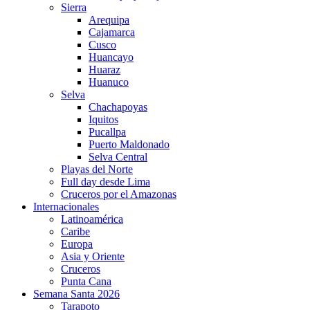
Sierra
Arequipa
Cajamarca
Cusco
Huancayo
Huaraz
Huanuco
Selva
Chachapoyas
Iquitos
Pucallpa
Puerto Maldonado
Selva Central
Playas del Norte
Full day desde Lima
Cruceros por el Amazonas
Internacionales
Latinoamérica
Caribe
Europa
Asia y Oriente
Cruceros
Punta Cana
Semana Santa 2026
Tarapoto