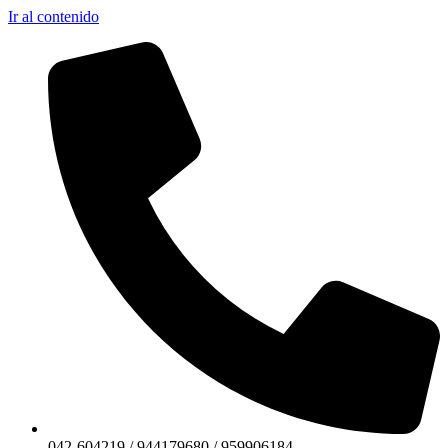
Ir al contenido
042-604219 / 944179680 / 959906184