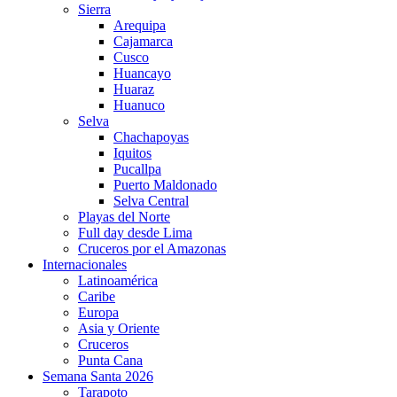
Sierra
Arequipa
Cajamarca
Cusco
Huancayo
Huaraz
Huanuco
Selva
Chachapoyas
Iquitos
Pucallpa
Puerto Maldonado
Selva Central
Playas del Norte
Full day desde Lima
Cruceros por el Amazonas
Internacionales
Latinoamérica
Caribe
Europa
Asia y Oriente
Cruceros
Punta Cana
Semana Santa 2026
Tarapoto