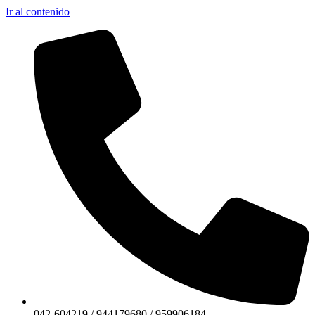
Ir al contenido
042-604219 / 944179680 / 959906184