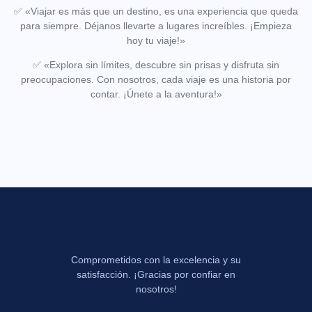
✅
«Viajar es más que un destino, es una experiencia que queda
para siempre. Déjanos llevarte a lugares increíbles. ¡Empieza
hoy tu viaje!»
✅
«Explora sin límites, descubre sin prisas y disfruta sin
preocupaciones. Con nosotros, cada viaje es una historia por
contar. ¡Únete a la aventura!»
Comprometidos con la excelencia y su
satisfacción. ¡Gracias por confiar en
nosotros!