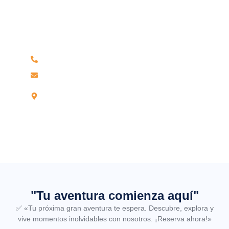
Tiene alguna pregunta?
No dude en llamarnos. Somos un equipo experto y
estaremos encantados de hablar con usted.
Teléfono 042-604219 / Celular 959906184
reservas@wamaturtravel.com
Jr Leoncio Prado N°703, Partido Alto –
Tarapoto.
"Tu aventura comienza aquí"
✅
«Tu próxima gran aventura te espera. Descubre, explora y
vive momentos inolvidables con nosotros. ¡Reserva ahora!»