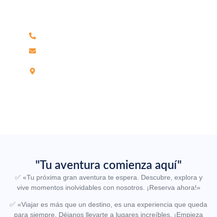
No dude en llamarnos. Somos un equipo experto y
estaremos encantados de hablar con usted.
Teléfono 042-604219 / Celular 959906184
reservas@wamaturtravel.com
Jr Leoncio Prado N°703, Partido Alto –
Tarapoto.
"Tu aventura comienza aquí"
✅
«Tu próxima gran aventura te espera. Descubre, explora y
vive momentos inolvidables con nosotros. ¡Reserva ahora!»
✅
«Viajar es más que un destino, es una experiencia que queda
para siempre. Déjanos llevarte a lugares increíbles. ¡Empieza