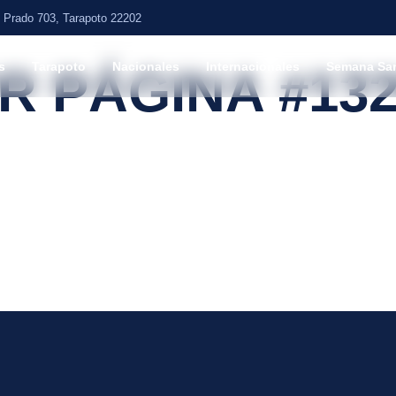
o Prado 703, Tarapoto 22202
s
Tarapoto
Nacionales
Internacionales
Semana San
 PÁGINA #132