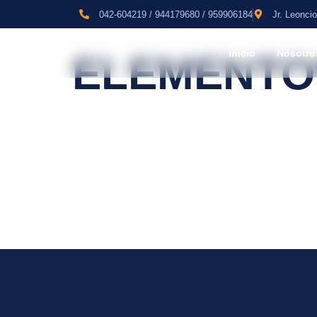
042-604219 / 944179680 / 959906184
Jr. Leonci
Inicio
Nosotro
ELEMENTOR