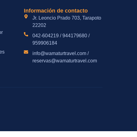
Información de contacto
Jr. Leoncio Prado 703, Tarapoto
22202
or
042-604219 / 944179680 /
959906184
es
info@wamaturtravel.com /
reservas@wamaturtravel.com