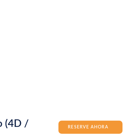
o (4D /
RESERVE AHORA