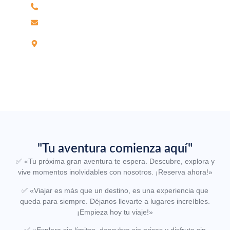
Teléfono 042-604219 / Celular 959906184
reservas@wamaturtravel.com
Jr Leoncio Prado N°703, Partido Alto –
Tarapoto.
"Tu aventura comienza aquí"
✅
«Tu próxima gran aventura te espera. Descubre, explora y
vive momentos inolvidables con nosotros. ¡Reserva ahora!»
✅
«Viajar es más que un destino, es una experiencia que
queda para siempre. Déjanos llevarte a lugares increíbles.
¡Empieza hoy tu viaje!»
✅
«Explora sin límites, descubre sin prisas y disfruta sin