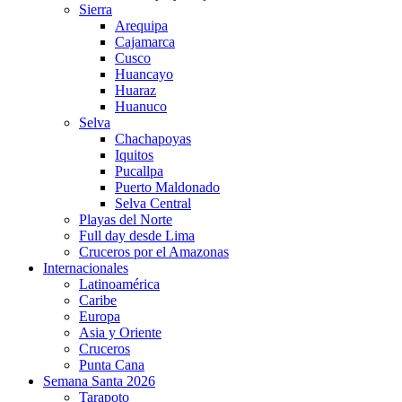
Sierra
Arequipa
Cajamarca
Cusco
Huancayo
Huaraz
Huanuco
Selva
Chachapoyas
Iquitos
Pucallpa
Puerto Maldonado
Selva Central
Playas del Norte
Full day desde Lima
Cruceros por el Amazonas
Internacionales
Latinoamérica
Caribe
Europa
Asia y Oriente
Cruceros
Punta Cana
Semana Santa 2026
Tarapoto