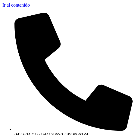
Ir al contenido
042-604219 / 944179680 / 959906184